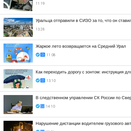
11:19
Уральца отправили в СИЗО за то, что он став
13:28
Жаркое лето возвращается на Средний Урал
11:08
Как переходить дорогу с зонтом: инструкция дл
13:10
В следственном управлении СК России по Свер
14:10
Нарушение дистанции водителем грузового ав