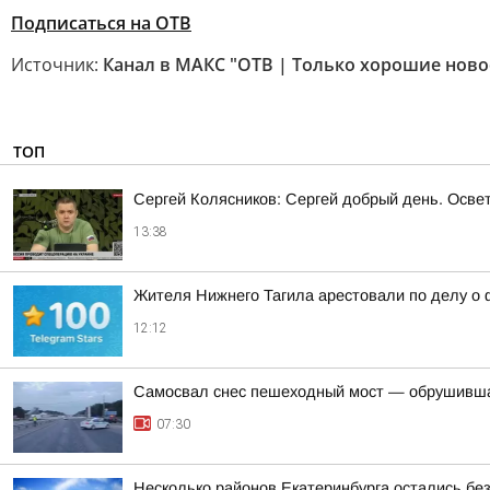
Подписаться на ОТВ
Источник:
Канал в МАКС "ОТВ | Только хорошие ново
ТОП
Сергей Колясников: Сергей добрый день. Осве
13:38
Жителя Нижнего Тагила арестовали по делу о 
12:12
Самосвал снес пешеходный мост — обрушивша
07:30
Несколько районов Екатеринбурга остались без