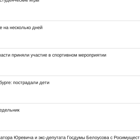
студенческие игры
 на несколько дней
асти приняли участие в спортивном мероприятии
бурге: пострадали дети
недельник
рнатора Юревича и экс-депутата Госдумы Белоусова с Росимущес