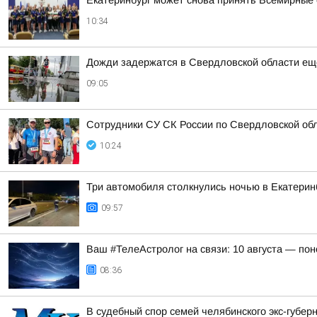
Екатеринбург может снова принять Всемирные 
10:34
Дожди задержатся в Свердловской области еще
09:05
Сотрудники СУ СК России по Свердловской обл
10:24
Три автомобиля столкнулись ночью в Екатерин
09:57
Ваш #ТелеАстролог на связи: 10 августа — по
08:36
В судебный спор семей челябинского экс-губе