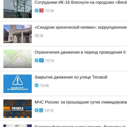
Сотрудники ИК-16 блеснули на городских «Вес
10:34
«Синдром хронической неявки»: коррупционное
09:28
Ограничения движения в период проведения II
10:16
Закрытие движения по улице Тяговой
10:06
МЧС России: за прошедшие сутки ликвидирова
10:10