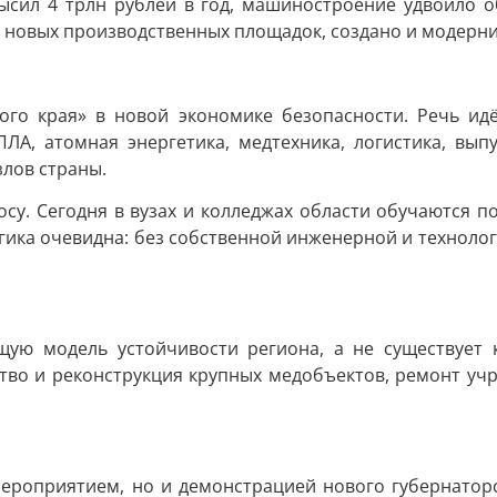
сил 4 трлн рублей в год, машиностроение удвоило 
0 новых производственных площадок, создано и модерни
ого края» в новой экономике безопасности. Речь ид
, атомная энергетика, медтехника, логистика, выпу
злов страны.
у. Сегодня в вузах и колледжах области обучаются по
огика очевидна: без собственной инженерной и техноло
ую модель устойчивости региона, а не существует к
тво и реконструкция крупных медобъектов, ремонт учр
ероприятием, но и демонстрацией нового губернаторс