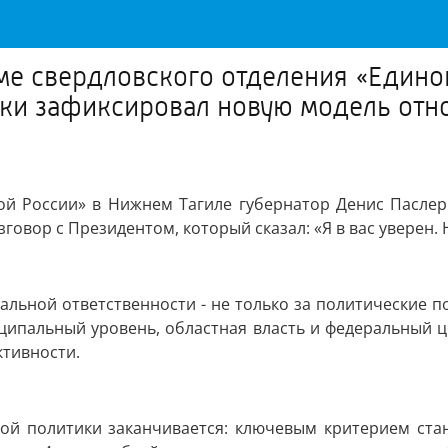
е свердловского отделения «Едино
ски зафиксировал новую модель отн
ой России» в Нижнем Тагиле губернатор Денис Пасле
овор с Президентом, который сказал: «Я в вас уверен. Н
альной ответственности - не только за политические п
иципальный уровень, областная власть и федеральный ц
ктивности.
ной политики заканчивается: ключевым критерием ста