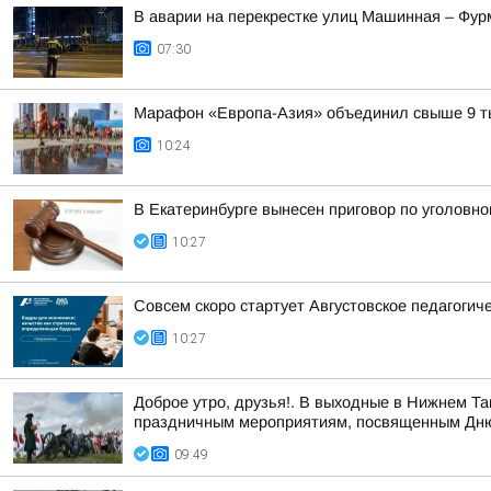
В аварии на перекрестке улиц Машинная – Фур
07:30
Марафон «Европа-Азия» объединил свыше 9 ты
10:24
В Екатеринбурге вынесен приговор по уголовн
10:27
Совсем скоро стартует Августовское педагогич
10:27
Доброе утро, друзья!. В выходные в Нижнем Т
праздничным мероприятиям, посвященным Дню г
09:49