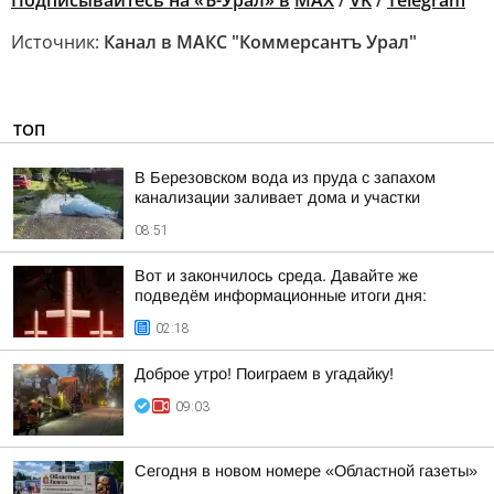
Подписывайтесь на «Ъ-Урал» в
MAX
/
VK
/
Telegram
Источник:
Канал в МАКС "Коммерсантъ Урал"
ТОП
В Березовском вода из пруда с запахом
канализации заливает дома и участки
08:51
Вот и закончилось среда. Давайте же
подведём информационные итоги дня:
02:18
Доброе утро! Поиграем в угадайку!
09:03
Сегодня в новом номере «Областной газеты»