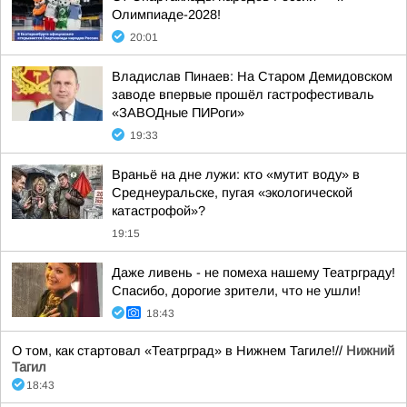
Олимпиаде-2028!
20:01
Владислав Пинаев: На Старом Демидовском
заводе впервые прошёл гастрофестиваль
«ЗАВОДные ПИРоги»
19:33
Враньё на дне лужи: кто «мутит воду» в
Среднеуральске, пугая «экологической
катастрофой»?
19:15
Даже ливень - не помеха нашему Театрграду!
Спасибо, дорогие зрители, что не ушли!
18:43
О том, как стартовал «Театрград» в Нижнем Тагиле!//
Нижний
Тагил
18:43