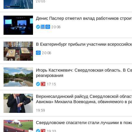
20:03
Денис Паслер отметил вклад работников строи
20:08
В Екатеринбург прибыли участники всероссийск
20:08
Игорь Кастюкевич: Свердловская область. В С
реагирования
17:15
Верхнесалдинский райсуд Свердловской област
Ависма» Михаила Воеводина, обвиняемого в ра
19:59
Свердловские спасатели стали лучшими в пож
19:33