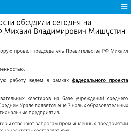
сти обсудили сегодня на
 РФ Михаил Владимирович Мишустин
оторую провел председатель Правительства РФ Михаил
ленностью.
ную работу ведем в рамках
федерального проекта
вательных кластеров на базе учреждений среднего
 Среднем Урале появятся еще 7 новых образовательных
егиональные предприятия.
ластеры отвечают запросам промышленных предприятий
сионалитета» составляет 95%.