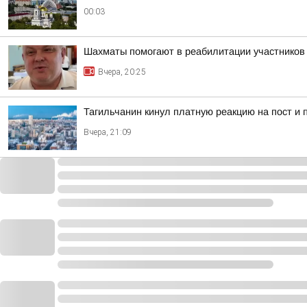
00:03
Шахматы помогают в реабилитации участнико
Вчера, 20:25
Тагильчанин кинул платную реакцию на пост и 
Вчера, 21:09