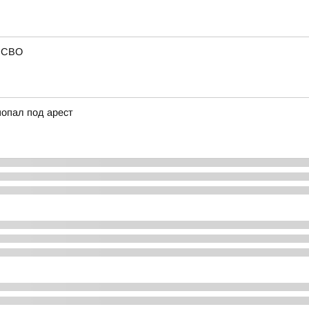
в СВО
попал под арест