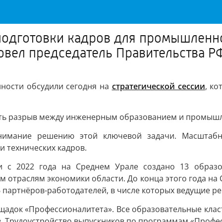
подготовки кадров для промышленно
провел председатель Правительства
ности обсудили сегодня на
стратегической сессии
, к
тить разрыв между инженерным образованием и промыш
внимание решению этой ключевой задачи. Масштаб
ки технических кадров.
 с 2022 года на Среднем Урале создано 13 образо
ым отраслям экономики области. До конца этого года на
56 партнёров-работодателей, в числе которых ведущие р
лощадок «Профессионалитета». Все образовательные к
. Трудоустройство выпускников по программам «Профес