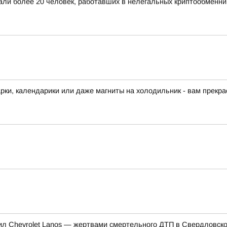
жали более 20 человек, работавших в нелегальных криптообменни
арки, календарики или даже магниты на холодильник - вам прекра
нил Chevrolet Lanos — жертвами смертельного ДТП в Свердловско