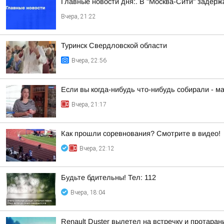
Главные новости дня:. В "Москва-Сити" задер
Вчера, 21:22
Туринск Свердловской области
Вчера, 22:56
Если вы когда-нибудь что-нибудь собирали - м
Вчера, 21:17
Как прошли соревнования? Смотрите в видео!
Вчера, 22:12
Будьте бдительны! Тел: 112
Вчера, 18:04
Renault Duster вылетел на встречку и протара