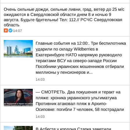
Очень сильные дожди, сильные ливни, град, ветер до 25 м/с
ожидаются в Свердловской области днем 8 и ночью 9
августа. Будьте бдительны! Тел: 112.//
РСЧС Свердловская
область
14:07
Главные события на 12:00:. Три беспилотника
ударили по складу Wildberries в
Екатеринбурге НАТО напрямую руководило
терактами ВСУ на северо-западе России
Пособники украинских мошенников отбирали
миллионы у пенсионеров и...
14:03
— СМОТРЕТЬ. Два покушения и теракт на
пляже: хроника украинского ультиматума
Противник атаковал пляж в Архипо-
Осиповке: погибли 7 человек, 58 пострадали
14:03
В Асбесте у кордона Старка заметили