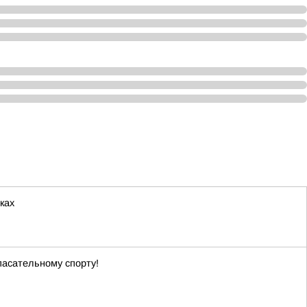
ках
асательному спорту!