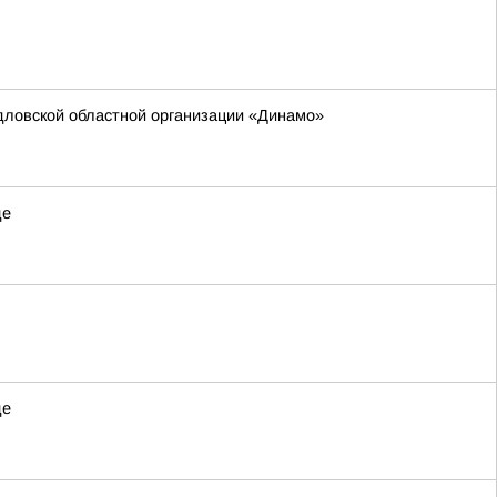
дловской областной организации «Динамо»
де
де