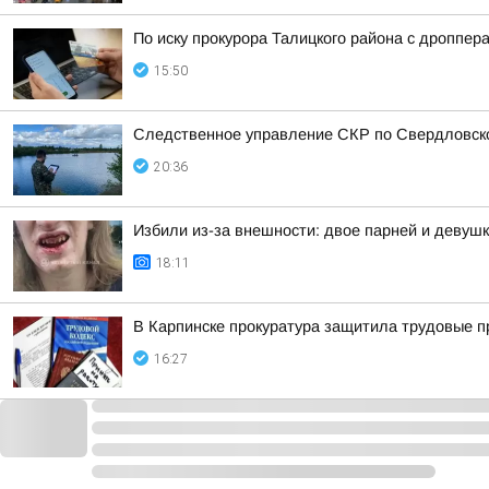
По иску прокурора Талицкого района с дроппер
15:50
Следственное управление СКР по Свердловско
20:36
Избили из-за внешности: двое парней и девушк
18:11
В Карпинске прокуратура защитила трудовые 
16:27