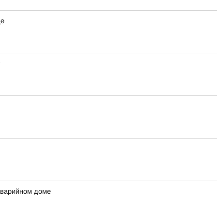
де
аварийном доме