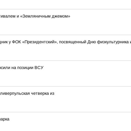
тивалем и «Земляничным джемом»
ник у ФОК «Президентский», посвященный Дню физкультурника и
осили на позиции ВСУ
 ливерпульская четверка из
марка