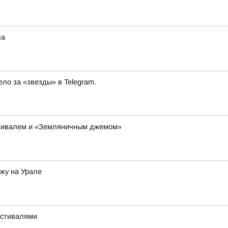
ла
ло за «звезды» в Telegram.
тивалем и «Земляничным джемом»
ожу на Урале
естивалями