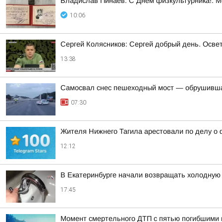
Владислав Пинаев: С Днём физкультурника!. 
10:06
Сергей Колясников: Сергей добрый день. Осве
13:38
Самосвал снес пешеходный мост — обрушивша
07:30
Жителя Нижнего Тагила арестовали по делу о 
12:12
В Екатеринбурге начали возвращать холодную 
17:45
Момент смертельного ДТП с пятью погибшими 