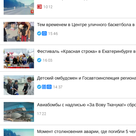
10:12
Тем временем в Центре уличного баскетбола в 
15:46
Фестиваль «Красная строка» в Екатеринбурге в
16:03
Детский омбудсмен и Госавтоинспекция регио
14:37
Авиабомбы с надписью «За Вову Ткачука!» сбр
17:22
Момент столкновения аварии, где погибли 5 че