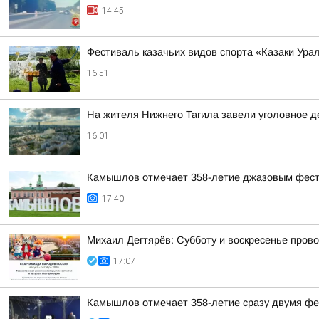
14:45
Фестиваль казачьих видов спорта «Казаки Ура
16:51
На жителя Нижнего Тагила завели уголовное де
16:01
Камышлов отмечает 358-летие джазовым фес
17:40
Михаил Дегтярёв: Субботу и воскресенье пров
17:07
Камышлов отмечает 358-летие сразу двумя ф