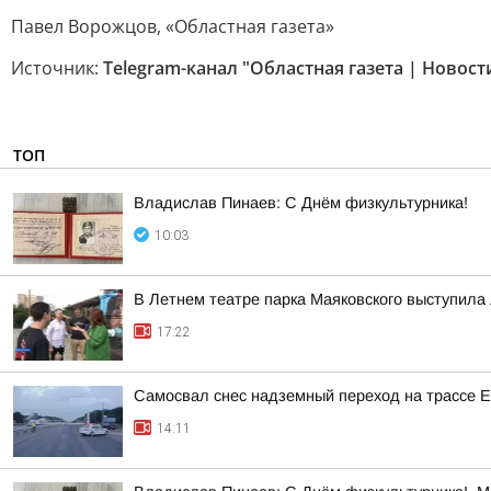
Павел Ворожцов, «Областная газета»
Источник:
Telegram-канал "Областная газета | Новос
ТОП
Владислав Пинаев: С Днём физкультурника!
10:03
В Летнем театре парка Маяковского выступила 
17:22
Самосвал снес надземный переход на трассе 
14:11