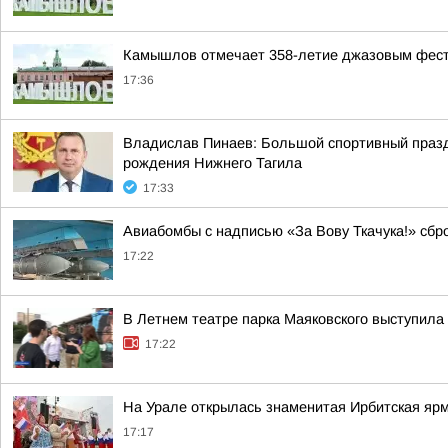
Камышлов отмечает 358-летие джазовым фес
17:36
Владислав Пинаев: Большой спортивный празд
рождения Нижнего Тагила
17:33
Авиабомбы с надписью «За Вову Ткачука!» сбр
17:22
В Летнем театре парка Маяковского выступила
17:22
На Урале открылась знаменитая Ирбитская яр
17:17