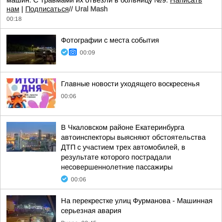
машин. С травмами их отвезли в больницу №9.
Написать
нам
|
Подписаться
//
Ural Mash
00:18
Фотографии с места события
00:09
Главные новости уходящего воскресенья
00:06
В Чкаловском районе Екатеринбурга
автоинспекторы выясняют обстоятельства
ДТП с участием трех автомобилей, в
результате которого пострадали
несовершеннолетние пассажиры
00:06
На перекрестке улиц Фурманова - Машинная
серьезная авария