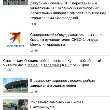
дежурными силами ПВО перехвачены и
уничтожены 203 украинских беспилотных
летательных аппарата самолетного типа над
территориями Белгородской...
11:01
Свердловский облсуд ужесточил наказание
бывшим руководителям СИЗО-1, откуда
сбежали террористы
10:55
Снят режим беспилотной опасности в Курганской области!
Читайте нас в
Максе
| в
Телеграм
| в
ВК
//
МК - Урал
10:55
В самарском аэропорту восемь рейсов
задержаны и один отменен
10:45
13-летнего самокатчика сбили в
Екатеринбурге