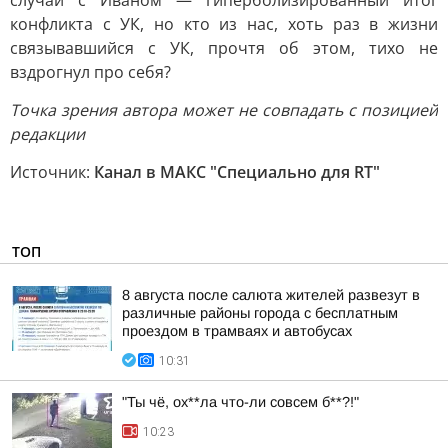
случай с Иваном — гиперболизированный итог
конфликта с УК, но кто из нас, хоть раз в жизни
связывавшийся с УК, прочтя об этом, тихо не
вздрогнул про себя?
Точка зрения автора может не совпадать с позицией
редакции
Источник:
Канал в МАКС "Специально для RT"
ТОП
8 августа после салюта жителей развезут в
различные районы города с бесплатным
проездом в трамваях и автобусах
10:31
"Ты чё, ох**ла что-ли совсем б**?!"
10:23