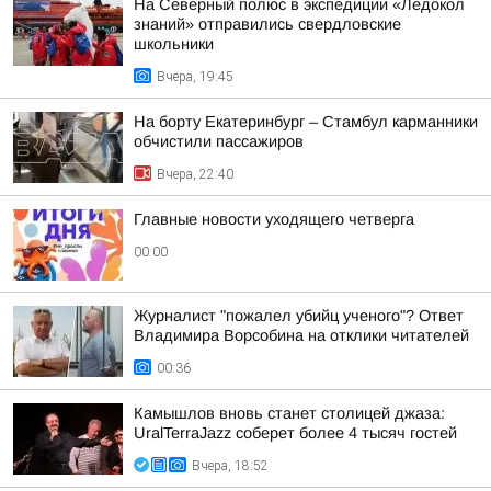
На Северный полюс в экспедиции «Ледокол
знаний» отправились свердловские
школьники
Вчера, 19:45
На борту Екатеринбург – Стамбул карманники
обчистили пассажиров
Вчера, 22:40
Главные новости уходящего четверга
00:00
Журналист "пожалел убийц ученого"? Ответ
Владимира Ворсобина на отклики читателей
00:36
Камышлов вновь станет столицей джаза:
UralTerraJazz соберет более 4 тысяч гостей
Вчера, 18:52