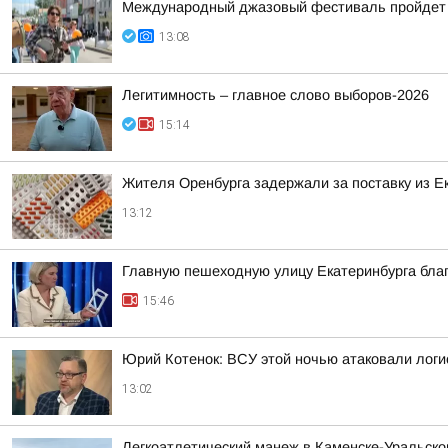
Международный джазовый фестиваль пройдет 8
13:08
Легитимность – главное слово выборов-2026
15:14
Жителя Оренбурга задержали за поставку из 
13:12
Главную пешеходную улицу Екатеринбурга бла
15:46
Юрий Котенок: ВСУ этой ночью атаковали логис
13:02
Легкоатлетический манеж в Каменске-Уральско