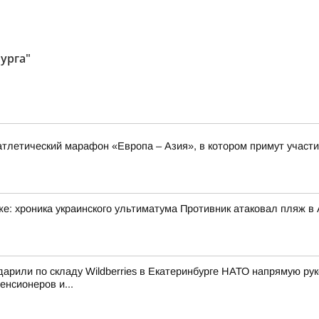
урга"
оатлетический марафон «Европа – Азия», в котором примут участи
: хроника украинского ультиматума Противник атаковал пляж в А
ударили по складу Wildberries в Екатеринбурге НАТО напрямую р
нсионеров и...