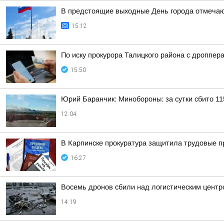
В предстоящие выходные День города отмечают
15:12
По иску прокурора Талицкого района с дроппер
15:50
Юрий Баранчик: Минобороны: за сутки сбито 1
12:04
В Карпинске прокуратура защитила трудовые 
16:27
Восемь дронов сбили над логистическим центро
14:19