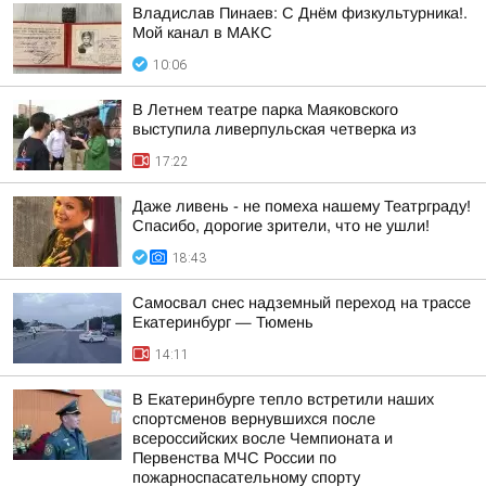
Владислав Пинаев: С Днём физкультурника!.
Мой канал в МАКС
10:06
В Летнем театре парка Маяковского
выступила ливерпульская четверка из
17:22
Даже ливень - не помеха нашему Театрграду!
Спасибо, дорогие зрители, что не ушли!
18:43
Самосвал снес надземный переход на трассе
Екатеринбург — Тюмень
14:11
В Екатеринбурге тепло встретили наших
спортсменов вернувшихся после
всероссийских восле Чемпионата и
Первенства МЧС России по
пожарноспасательному спорту