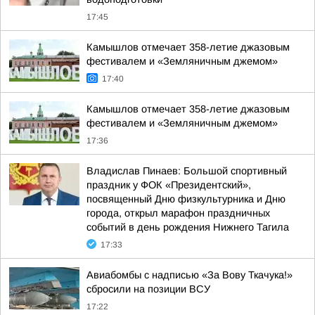
17:45
Камышлов отмечает 358-летие джазовым
фестивалем и «Земляничным джемом»
17:40
Камышлов отмечает 358-летие джазовым
фестивалем и «Земляничным джемом»
17:36
Владислав Пинаев: Большой спортивный
праздник у ФОК «Президентский»,
посвященный Дню физкультурника и Дню
города, открыл марафон праздничных
событий в день рождения Нижнего Тагила
17:33
Авиабомбы с надписью «За Вову Ткачука!»
сбросили на позиции ВСУ
17:22