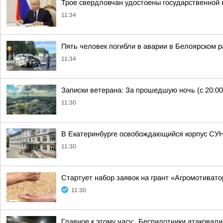
Трое свердловчан удостоены государственной
11:34
Пять человек погибли в аварии в Белоярском 
11:34
Записки ветерана: За прошедшую ночь (с 20:00
11:30
В Екатеринбурге освобождающийся корпус СУН
11:30
Стартует набор заявок на грант «Агромотиват
11:30
Главное к этому часу:. Беспилотники атаковали