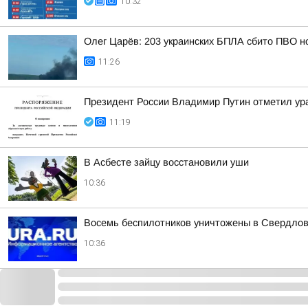
10:32
Олег Царёв: 203 украинских БПЛА сбито ПВО н
11:26
Президент России Владимир Путин отметил ур
11:19
В Асбесте зайцу восстановили уши
10:36
Восемь беспилотников уничтожены в Свердлов
10:36