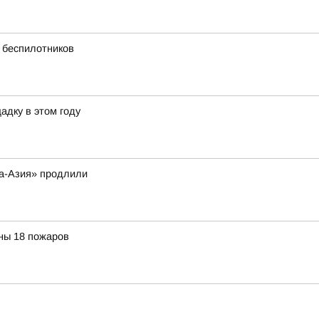
х беспилотников
адку в этом году
а-Азия» продлили
ны 18 пожаров