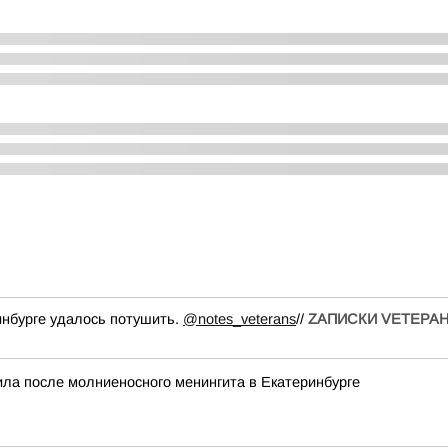
ринбурге удалось потушить.
@notes_veterans
//
ZАПИСКИ VЕТЕРА
ила после молниеносного менингита в Екатеринбурге