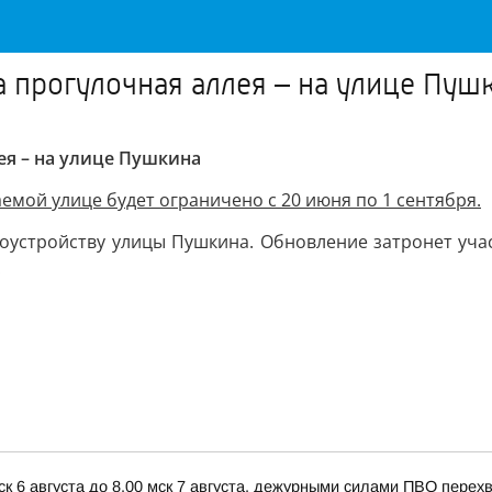
а прогулочная аллея – на улице Пуш
ея – на улице Пушкина
мой улице будет ограничено с 20 июня по 1 сентября.
гоустройству улицы Пушкина. Обновление затронет уч
.
ск 6 августа до 8.00 мск 7 августа, дежурными силами ПВО пере