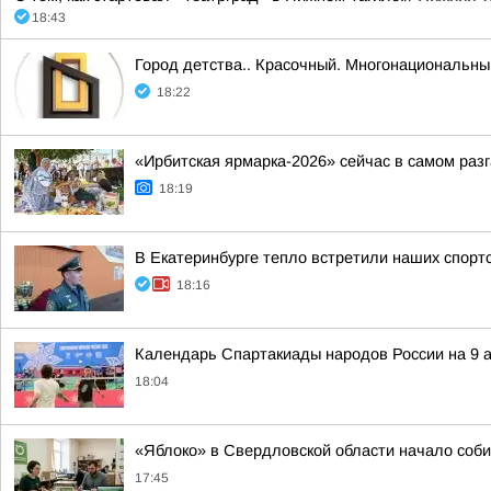
18:43
Город детства.. Красочный. Многонациональн
18:22
«Ирбитская ярмарка-2026» сейчас в самом раз
18:19
В Екатеринбурге тепло встретили наших спорт
18:16
Календарь Спартакиады народов России на 9 а
18:04
«Яблоко» в Свердловской области начало соби
17:45