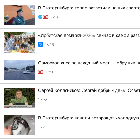
В Екатеринбурге тепло встретили наших спорт
18:16
«Ирбитская ярмарка-2026» сейчас в самом разг
18:19
Самосвал снес пешеходный мост — обрушивша
07:30
Сергей Колясников: Сергей добрый день. Осве
13:38
В Екатеринбурге начали возвращать холодную 
17:45