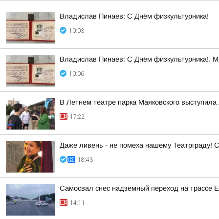
Владислав Пинаев: С Днём физкультурника!
10:03
Владислав Пинаев: С Днём физкультурника!. 
10:06
В Летнем театре парка Маяковского выступила 
17:22
Даже ливень - не помеха нашему Театрграду! С
18:43
Самосвал снес надземный переход на трассе 
14:11