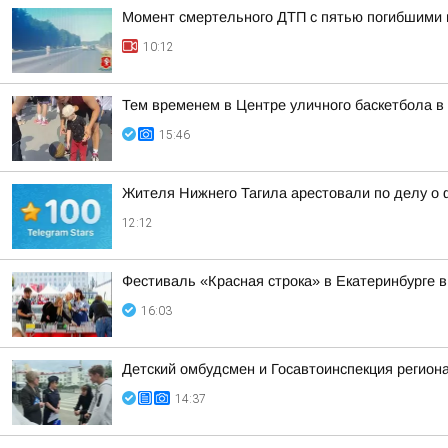
Момент смертельного ДТП с пятью погибшими 
10:12
Тем временем в Центре уличного баскетбола в 
15:46
Жителя Нижнего Тагила арестовали по делу о 
12:12
Фестиваль «Красная строка» в Екатеринбурге в
16:03
Детский омбудсмен и Госавтоинспекция регио
14:37