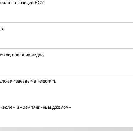
осили на позиции ВСУ
ла
ловек, попал на видео
ло за «звезды» в Telegram.
тивалем и «Земляничным джемом»