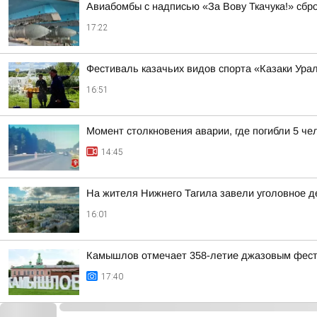
Авиабомбы с надписью «За Вову Ткачука!» сбр
17:22
Фестиваль казачьих видов спорта «Казаки Ура
16:51
Момент столкновения аварии, где погибли 5 че
14:45
На жителя Нижнего Тагила завели уголовное де
16:01
Камышлов отмечает 358-летие джазовым фес
17:40