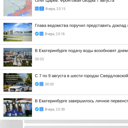
Олег Царёв: Фронтовая сводка 7 августа
Вчера, 20:15
Глава ведомства поручил представить доклад
Вчера, 20:18
В Екатеринбурге подачу воды возобновят днем 
00:03
С 7 по 9 августа в шести городах Свердловско
00:00
В Екатеринбурге завершилось личное первенст
Вчера, 20:39