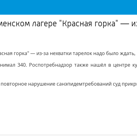
менском лагере "Красная горка" — и
сная горка" — из-за нехватки тарелок надо было ждать, 
нимал 340. Роспотребнадзор также нашёл в центре ку
а повторное нарушение санэпидемтребований суд прикры