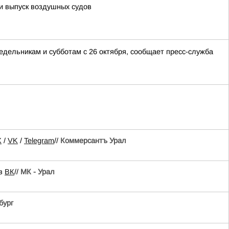
 выпуск воздушных судов
недельникам и субботам с 26 октября, сообщает пресс-служба
X
/
VK
/
Telegram
//
Коммерсантъ Урал
 в
ВК
//
МК - Урал
бург