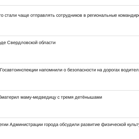
-го стали чаще отправлять сотрудников в региональные командир
оде Свердловской области
Госавтоинспекции напомнили о безопасности на дорогах водите
обматерил маму-медведицу с тремя детёнышами
гии Администрации города обсудили развитие физической культ