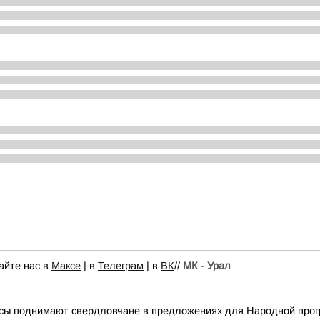
айте нас в
Максе
| в
Телеграм
| в
ВК
//
МК - Урал
росы поднимают свердловчане в предложениях для Народной про