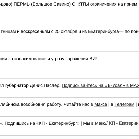
цово) ПЕРМЬ (Большое Савино) СНЯТЫ ограничения на прием и
ятницам и воскресеньям с 25 октября и из Екатеринбурга— по по
ния за изнасилование и угрозу заражения ВИЧ
ил губернатор Денис Паслер.
Подписывайтесь на «Ъ-Урал» в MA
елябинска возобновил работу. Читайте нас в
Максе
| в
Телеграм
|
».
Подпишись на «КП - Екатеринбург»
|
Мы в Maкс
//
КП - Екатерин