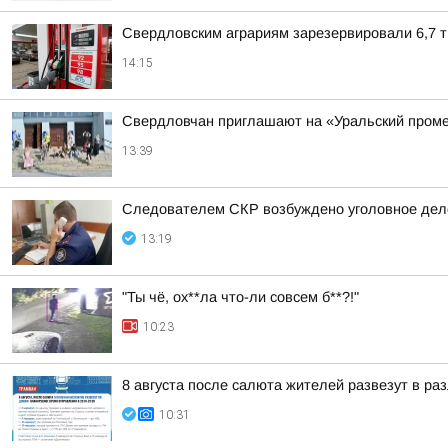
Свердловским аграриям зарезервировали 6,7 
14:15
Свердловчан приглашают на «Уральский пром
13:39
Следователем СКР возбуждено уголовное дело
13:19
"Ты чё, ох**ла что-ли совсем б**?!"
10:23
8 августа после салюта жителей развезут в ра
10:31