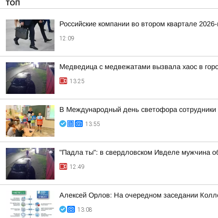
ТОП
Российские компании во втором квартале 2026
12:09
Медведица с медвежатами вызвала хаос в гор
13:25
В Международный день светофора сотрудники 
13:55
"Падла ты": в свердловском Ивделе мужчина 
12:49
Алексей Орлов: На очередном заседании Колле
13:08