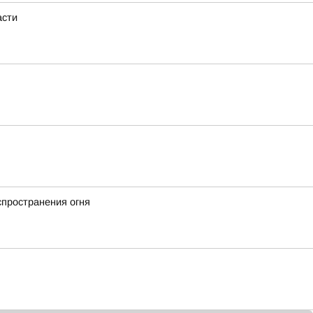
асти
спространения огня