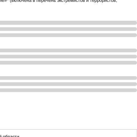
е»* (включена в перечень экстремистов и террористов,
й области