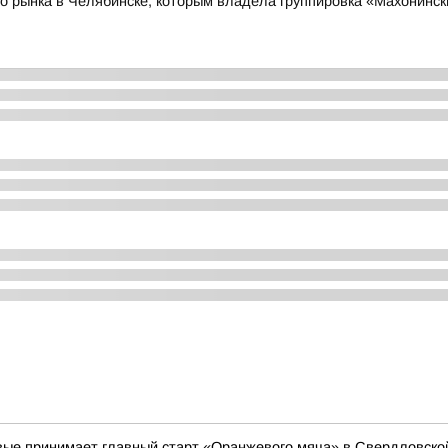
о рынка в Челябинске, которым владела группировка «Махонински
вые принимает главный старт «Оранжевого мяча» в Свердловско