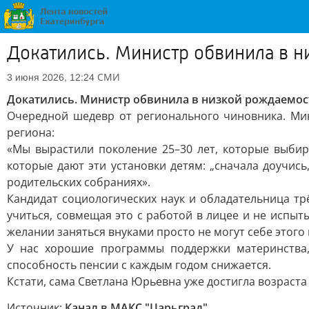
Докатились. Министр обвинила в 
СМИ
3 июня 2026, 12:24
Докатились. Министр обвинила в низкой рождаемо
Очередной шедевр от регионального чиновника. Мин
региона:
«Мы вырастили поколение 25–30 лет, которые выби
которые дают эти установки детям: „сначала доучис
родительских собраниях».
Кандидат социологических наук и обладательница тр
учиться, совмещая это с работой в лицее и не испыт
желании заняться внуками просто не могут себе этого
У нас хорошие программы поддержки материнства,
способность пенсии с каждым годом снижается.
Кстати, сама Светлана Юрьевна уже достигла возраста
Источник:
Канал в МАКС "Царьград"