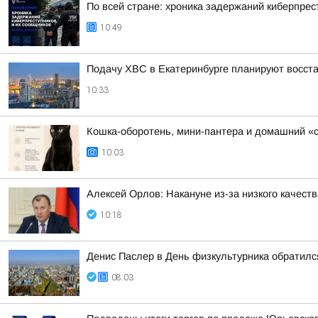
По всей стране: хроника задержаний киберпрес
10:49
Подачу ХВС в Екатеринбурге планируют восста
10:33
Кошка-оборотень, мини-пантера и домашний «
10:03
Алексей Орлов: Накануне из-за низкого качес
10:18
Денис Паслер в День физкультурника обратился
08:03