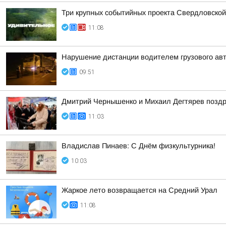
Три крупных событийных проекта Свердловской
11:08
Нарушение дистанции водителем грузового ав
09:51
Дмитрий Чернышенко и Михаил Дегтярев поздр
11:03
Владислав Пинаев: С Днём физкультурника!
10:03
Жаркое лето возвращается на Средний Урал
11:08