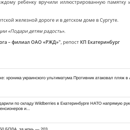
Каждому ребенку вручили иллюстрированную памятку 
ской железной дороге и в детском доме в Сургуте.
ии «Подари детям радость».
рога – филиал ОАО «РЖД»"
, репост
КП Екатеринбург
: хроника украинского ультиматума Противник атаковал пляж в А
ударили по складу Wildberries в Екатеринбурге НАТО напрямую р
нсионеров и...
150 БПЛА, за ночь — 203