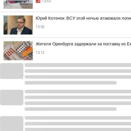
13:53
Юрий Котенок: ВСУ этой ночью атаковали логис
13:02
Жителя Оренбурга задержали за поставку из 
13:12