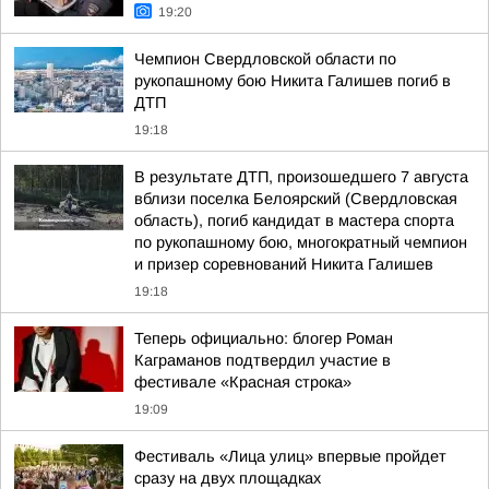
19:20
Чемпион Свердловской области по
рукопашному бою Никита Галишев погиб в
ДТП
19:18
В результате ДТП, произошедшего 7 августа
вблизи поселка Белоярский (Свердловская
область), погиб кандидат в мастера спорта
по рукопашному бою, многократный чемпион
и призер соревнований Никита Галишев
19:18
Теперь официально: блогер Роман
Каграманов подтвердил участие в
фестивале «Красная строка»
19:09
Фестиваль «Лица улиц» впервые пройдет
сразу на двух площадках