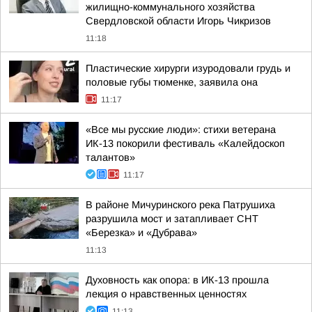
жилищно-коммунального хозяйства
Свердловской области Игорь Чикризов
11:18
Пластические хирурги изуродовали грудь и
половые губы тюменке, заявила она
11:17
«Все мы русские люди»: стихи ветерана
ИК-13 покорили фестиваль «Калейдоскоп
талантов»
11:17
В районе Мичуринского река Патрушиха
разрушила мост и затапливает СНТ
«Березка» и «Дубрава»
11:13
Духовность как опора: в ИК-13 прошла
лекция о нравственных ценностях
11:13