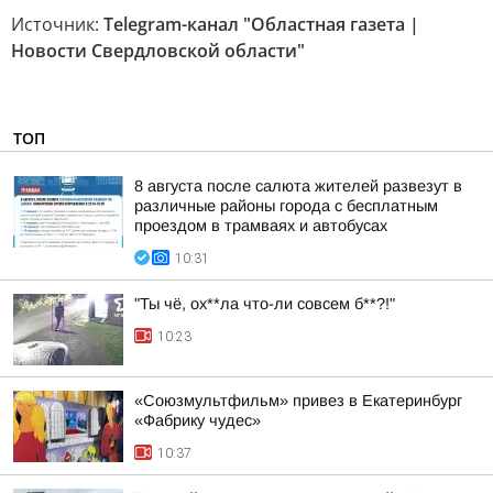
Источник:
Telegram-канал "Областная газета |
Новости Свердловской области"
ТОП
8 августа после салюта жителей развезут в
различные районы города с бесплатным
проездом в трамваях и автобусах
10:31
"Ты чё, ох**ла что-ли совсем б**?!"
10:23
«Союзмультфильм» привез в Екатеринбург
«Фабрику чудес»
10:37