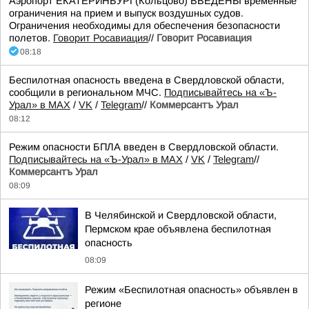
Аэропорт ЕКАТЕРИНБУРГ(Кольцово) ВВЕДЕНЫ временные
ограничения на прием и выпуск воздушных судов.
Ограничения необходимы для обеспечения безопасности
полетов.
Говорит Росавиация
//
Говорит Росавиация
08:18
Беспилотная опасность введена в Свердловской области,
сообщили в региональном МЧС.
Подписывайтесь на «Ъ-
Урал» в MAX
/
VK
/
Telegram
//
Коммерсантъ Урал
08:12
Режим опасности БПЛА введен в Свердловской области.
Подписывайтесь на «Ъ-Урал» в MAX
/
VK
/
Telegram
//
Коммерсантъ Урал
08:09
В Челябинской и Свердловской области,
Пермском крае объявлена беспилотная
опасность
08:09
Режим «Беспилотная опасность» объявлен в
регионе