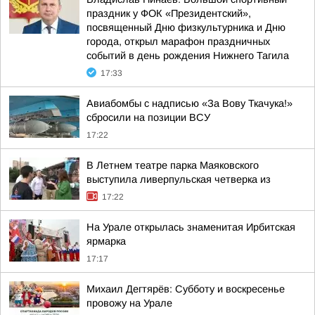
праздник у ФОК «Президентский»,
посвященный Дню физкультурника и Дню
города, открыл марафон праздничных
событий в день рождения Нижнего Тагила
17:33
Авиабомбы с надписью «За Вову Ткачука!»
сбросили на позиции ВСУ
17:22
В Летнем театре парка Маяковского
выступила ливерпульская четверка из
17:22
На Урале открылась знаменитая Ирбитская
ярмарка
17:17
Михаил Дегтярёв: Субботу и воскресенье
провожу на Урале