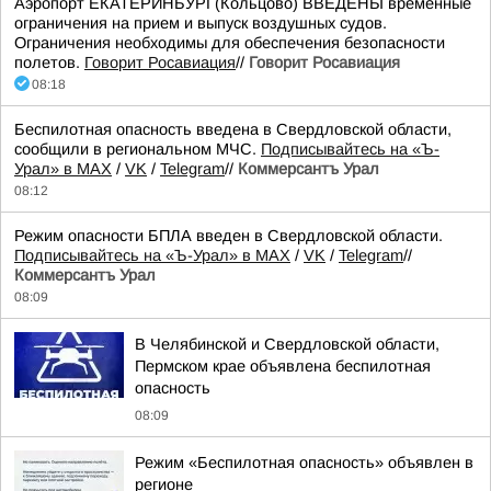
Аэропорт ЕКАТЕРИНБУРГ(Кольцово) ВВЕДЕНЫ временные
ограничения на прием и выпуск воздушных судов.
Ограничения необходимы для обеспечения безопасности
полетов.
Говорит Росавиация
//
Говорит Росавиация
08:18
Беспилотная опасность введена в Свердловской области,
сообщили в региональном МЧС.
Подписывайтесь на «Ъ-
Урал» в MAX
/
VK
/
Telegram
//
Коммерсантъ Урал
08:12
Режим опасности БПЛА введен в Свердловской области.
Подписывайтесь на «Ъ-Урал» в MAX
/
VK
/
Telegram
//
Коммерсантъ Урал
08:09
В Челябинской и Свердловской области,
Пермском крае объявлена беспилотная
опасность
08:09
Режим «Беспилотная опасность» объявлен в
регионе