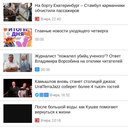
На борту Екатеринбург – Стамбул карманники
обчистили пассажиров
Вчера, 22:40
Главные новости уходящего четверга
00:00
Журналист "пожалел убийц ученого"? Ответ
Владимира Ворсобина на отклики читателей
00:36
Камышлов вновь станет столицей джаза:
UralTerraJazz соберет более 4 тысяч гостей
Вчера, 18:52
После большой воды: как Кушве помогают
вернуться к жизни
Вчера, 20:18