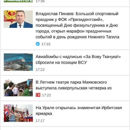
17:36
Владислав Пинаев: Большой спортивный
праздник у ФОК «Президентский»,
посвященный Дню физкультурника и Дню
города, открыл марафон праздничных
событий в день рождения Нижнего Тагила
17:33
Авиабомбы с надписью «За Вову Ткачука!»
сбросили на позиции ВСУ
17:22
В Летнем театре парка Маяковского
выступила ливерпульская четверка из
17:22
На Урале открылась знаменитая Ирбитская
ярмарка
17:17