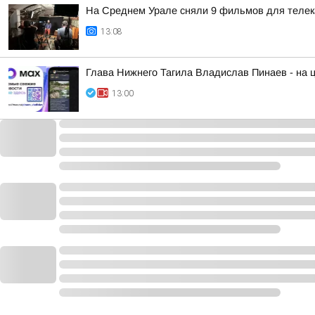
На Среднем Урале сняли 9 фильмов для телек
13:08
Глава Нижнего Тагила Владислав Пинаев - на
13:00