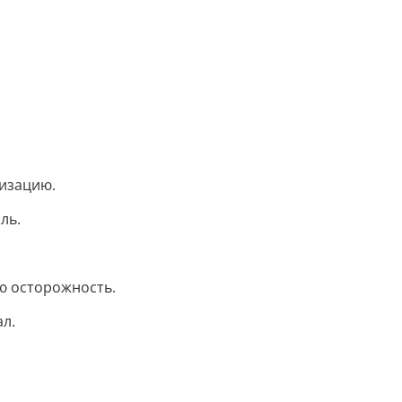
лизацию.
ль.
ю осторожность.
л.