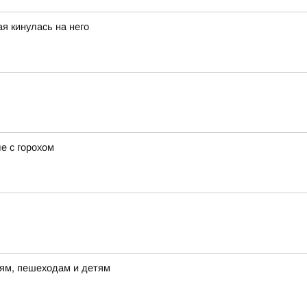
я кинулась на него
е с горохом
лям, пешеходам и детям