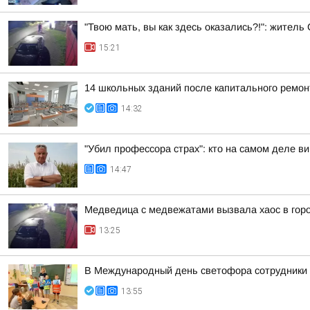
"Твою мать, вы как здесь оказались?!": жител
15:21
14 школьных зданий после капитального ремон
14:32
"Убил профессора страх": кто на самом деле в
14:47
Медведица с медвежатами вызвала хаос в гор
13:25
В Международный день светофора сотрудники 
13:55