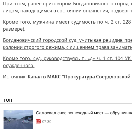
При этом, ранее приговором Богдановичского городск
лицом, находящимся в состоянии опьянения, подверг
Кроме того, мужчина имеет судимость по ч. 2 ст. 22
размере).
Богдановичский городской суд, учитывая рецидив пр
колонии строгого режима, с лишением права занимать
Кроме того, суд, руководствуясь п. «д» ч. 1 ст. 104
осужденного.
Источник:
Канал в МАКС "Прокуратура Свердловской 
ТОП
Самосвал снес пешеходный мост — обрушивша
07:30