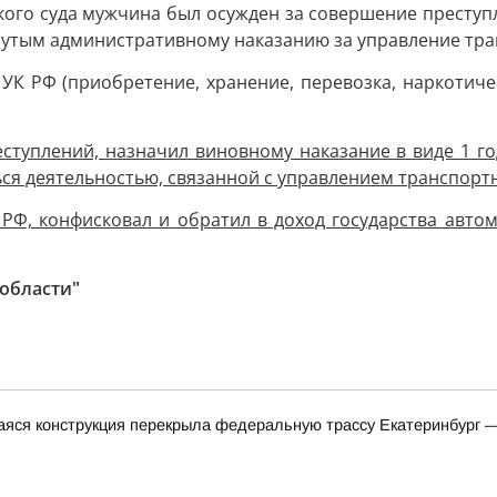
ого суда мужчина был осужден за совершение преступле
нутым административному наказанию за управление тра
8 УК РФ (приобретение, хранение, перевозка, наркотич
еступлений, назначил виновному наказание в виде 1 
ся деятельностью, связанной с управлением транспортны
 УК РФ, конфисковал и обратил в доход государства ав
области"
яся конструкция перекрыла федеральную трассу Екатеринбург 