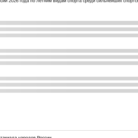
ии 2026 года по летним видам спорта среди сильнейших спортс
ртакиада народов России