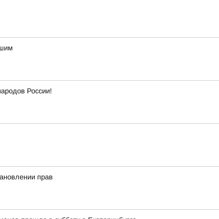
вшим
народов России!
тановлении прав