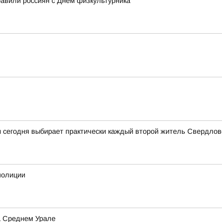
авили россиян с Днем физкультурника
и сегодня выбирает практически каждый второй житель Свердлов
полиции
а Среднем Урале