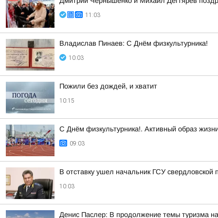
Дмитрий Чернышенко и Михаил Дегтярев поздр
11:03
Владислав Пинаев: С Днём физкультурника!
10:03
Пожили без дождей, и хватит
10:15
С Днём физкультурника!. Активный образ жизн
09:03
В отставку ушел начальник ГСУ свердловской 
10:03
Денис Паслер: В продолжение темы туризма н