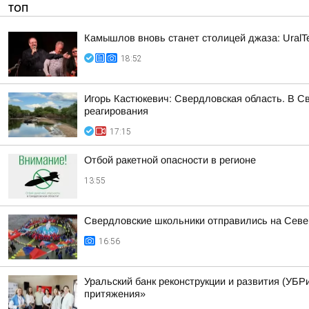
ТОП
Камышлов вновь станет столицей джаза: UralTe
18:52
Игорь Кастюкевич: Свердловская область. В С
реагирования
17:15
Отбой ракетной опасности в регионе
13:55
Свердловские школьники отправились на Сев
16:56
Уральский банк реконструкции и развития (УБРи
притяжения»