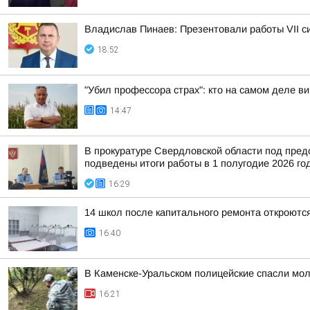
Владислав Пинаев: Презентовали работы VII с
18:52
"Убил профессора страх": кто на самом деле в
14:47
В прокуратуре Свердловской области под пред
подведены итоги работы в 1 полугодие 2026 год
16:29
14 школ после капитального ремонта откроются
16:40
В Каменске-Уральском полицейские спасли мол
16:21