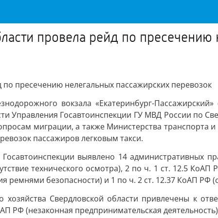
ласти провела рейд по пресечению
д по пресечению нелегальных пассажирских перевозок
езнодорожного вокзала «Екатеринбург-Пассажирский» (
сти Управления Госавтоинспекции ГУ МВД России по Све
опросам миграции, а также Министерства транспорта и
ревозок пассажиров легковым такси.
 Госавтоинспекции выявлено 14 административных прав
тсутствие технического осмотра), 2 по ч. 1 ст. 12.5 Ко
ия ремнями безопасности) и 1 по ч. 2 ст. 12.37 КоАП РФ 
о хозяйства Свердловской области привлечены к отве
оАП РФ (незаконная предпринимательская деятельность), 1 