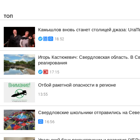
ТОП
Камышлов вновь станет столицей джаза: UralTe
18:52
Игорь Кастюкевич: Свердловская область. В С
реагирования
17:15
Отбой ракетной опасности в регионе
13:55
Свердловские школьники отправились на Сев
16:56