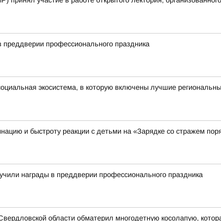
Р) принял участие в работе открытого лектория, организованного
в преддверии профессионального праздника
оциальная экосистема, в которую включены лучшие региональны
нацию и быстроту реакции с детьми на «Зарядке со стражем пор
лучили награды в преддверии профессионального праздника
ь Свердловской области обматерил многодетную косолапую, котора