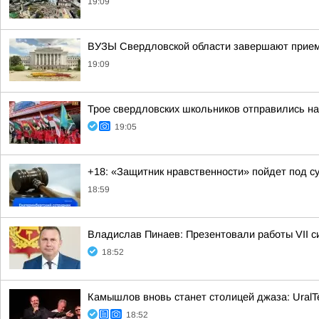
19:09
ВУЗЫ Свердловской области завершают прием
19:09
Трое свердловских школьников отправились н
19:05
+18: «Защитник нравственности» пойдет под су
18:59
Владислав Пинаев: Презентовали работы VII с
18:52
Камышлов вновь станет столицей джаза: UralTe
18:52