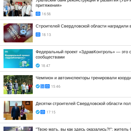
Уральский банк реконструкции и развития (УБРи
притяжения»
16:58
Строителей Свердловской области наградили 
18:13
Федеральный проект «ЗдравКонтроль» — это с
сообществами
18:47
Чемпион и автоинспекторы тренировали коорди
15:46
Десятки строителей Свердловской области по
17:15
"Твою мать, вы как здесь оказались?!": жител