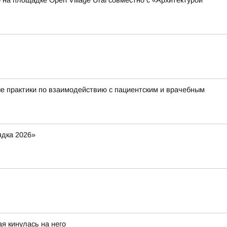
 на площадке Open Village Ural совместно с «Архитектурой
е практики по взаимодействию с пациентским и врачебным
ядка 2026»
я кинулась на него