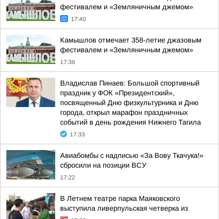
фестивалем и «Земляничным джемом»
17:40
Камышлов отмечает 358-летие джазовым
фестивалем и «Земляничным джемом»
17:36
Владислав Пинаев: Большой спортивный
праздник у ФОК «Президентский»,
посвященный Дню физкультурника и Дню
города, открыл марафон праздничных
событий в день рождения Нижнего Тагила
17:33
Авиабомбы с надписью «За Вову Ткачука!»
сбросили на позиции ВСУ
17:22
В Летнем театре парка Маяковского
выступила ливерпульская четверка из