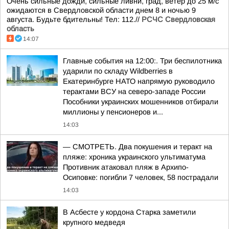
Очень сильные дожди, сильные ливни, град, ветер до 25 м/с
ожидаются в Свердловской области днем 8 и ночью 9
августа. Будьте бдительны! Тел: 112.//
РСЧС Свердловская
область
14:07
Главные события на 12:00:. Три беспилотника
ударили по складу Wildberries в
Екатеринбурге НАТО напрямую руководило
терактами ВСУ на северо-западе России
Пособники украинских мошенников отбирали
миллионы у пенсионеров и...
14:03
— СМОТРЕТЬ. Два покушения и теракт на
пляже: хроника украинского ультиматума
Противник атаковал пляж в Архипо-
Осиповке: погибли 7 человек, 58 пострадали
14:03
В Асбесте у кордона Старка заметили
крупного медведя